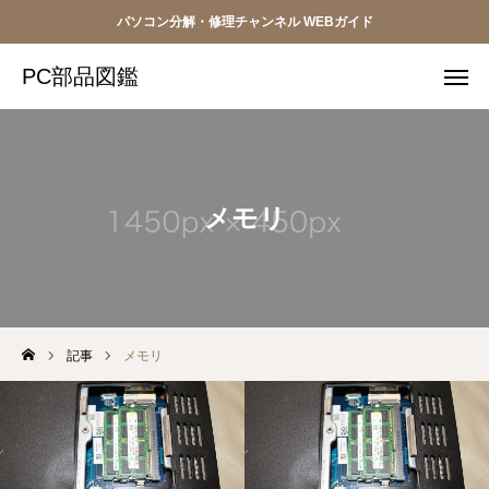
パソコン分解・修理チャンネル WEBガイド
PC部品図鑑
PC部品図鑑
ボタン
ボタン
ボタン
メモリ
ボタン
HOME
記事
メモリ
パソコン修理
トラブル解決
分解・部品ガイド（現在）